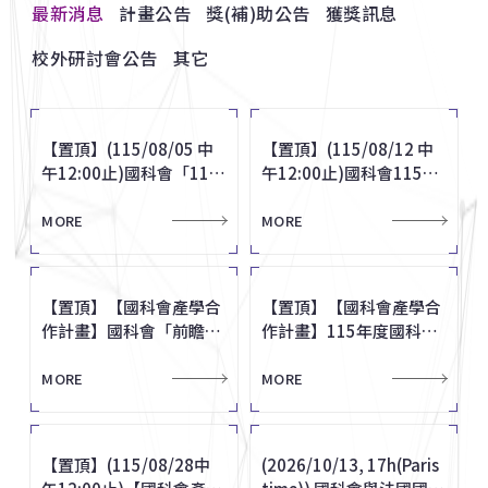
最新消息
計畫公告
獎(補)助公告
獲獎訊息
校外研討會公告
其它
【置頂】(115/08/05 中
116年度「學術講座」及
賀 本校 5 位教師獲114年
國立雲林科技大學訂於
出國報告管理系統：自
【置頂】(115/08/12 中
臺北市政府獎勵研究報告
賀 本校生命科學系藍忠昱
農業部訂於115年8-9月
有關116年度歲出概算申
【置頂】(115/08/05 中
【置頂】(115/08/12 中
午12:00止)國科會「115
115年「吳火獅醫學獎」
度國科會吳大猷先生紀念
115年10月23日辦理
115.7.2起增設「參訪交
午12:00止)國科會115年
運用資料徵件即日起至
教授榮獲115年度教育部
辦理「自然碳匯方法學應
購單價新臺幣1,000萬元
午12:00止)國科會「115
午12:00止)國科會115年
年度傑出研究獎」即日起
至10月31日止。
獎
「2026 ICWVCD 視覺傳
流國際學者」功能
度「專題研究計畫申覆
115年8月31日止
師鐸獎
用課程」。
以上科學儀器事宜，如有
年度傑出研究獎」即日起
度「專題研究計畫申覆
受理申請，敬請於115年
達設計國際研討會暨工作
案」，校內截止日為115
相關需求，請於115年2
MORE
MORE
MORE
MORE
MORE
MORE
MORE
MORE
MORE
MORE
受理申請，敬請於115年
案」，校內截止日為115
MORE
MORE
8月5日(三)中午12點前完
營、中華民國基礎造形學
年8月12日(三)中午12點
月10日前逕至國科會網站
8月5日(三)中午12點前完
年8月12日(三)中午12點
成線上申請作業。
會暨台灣感性學會研討
整。
登錄，俾便辦理先期審查
成線上申請作業。
整。
會」。
作業。
【置頂】【國科會產學合
台灣照明學會115年度照
賀 9位清華人當選中研院
中山醫學大學訂於115年
海洋委員會海洋保育署為
【置頂】【國科會產學合
財團法人潘文淵文教基金
賀 本校通識教育中心與人
國家教育研究院訂於115
國科會修正「國家科學及
【置頂】【國科會產學合
【置頂】【國科會產學合
作計畫】國科會「前瞻技
明金質獎即日起至8月21
第35屆新科院士
12月11日辦理「2026中
因應海洋保育法於114年
作計畫】115年度國科會
會「2026年潘文淵獎」
文社會學院蕭菊貞教授榮
年10月16日辦理「原住
技術委員會補助全國性學
作計畫】國科會「前瞻技
作計畫】115年度國科會
術產學合作計畫」採隨到
日止。
華民國通識教育學會年會
7月1日起正式施行
「智慧健康產學聯盟計
自即日起至2026年7月31
獲潘文淵卓越傳承獎
民族教育國際趨勢與發
術團體辦理學術推廣業務
術產學合作計畫」採隨到
「智慧健康產學聯盟計
隨審申請(徵求公告內容
暨學術研討會–AI時代臺
畫」採隨到隨審申請
日截止受理，歡迎申請。
展」
作業要點」第5點，並自
MORE
MORE
MORE
MORE
MORE
MORE
MORE
MORE
MORE
MORE
隨審申請(徵求公告內容
畫」採隨到隨審申請
MORE
MORE
修正11501、11506)
灣通識教育的跨域轉
114年4月22日生效。
修正11501、11506)
型」。
【置頂】(115/08/28中
財團法人臺北市頤賢文教
賀！清華榮獲中國工程師
南華大學訂於115年12月
有關115年度歲出概算申
(2026/10/13, 17h(Paris
2026 IIP國際傑出發明家
賀 本校通識教育中心與人
教育部函轉國立嘉義大學
國科會發布「發射載具及
【置頂】(115/08/28中
(2026/10/13, 17h(Paris
午12:00止)【國科會產學
基金會2026年【侯金堆
學會「產學合作績優單
12日辦理「2026年第二
購單價新臺幣1,000萬元
time)) 國科會與法國國家
獎甄選_新增國際傑出學
文社會學院蕭菊貞教授榮
特殊教育中心訂於115年
太空載具申請登錄收費標