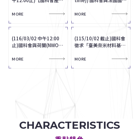
午12:00止)【國科會產學
time)) 國科會與法國國家
合作計畫】116年國科會
傑出榮譽獎】自即日起至
位」，教師榮獲會士及四
十三屆現代生死學理論建
以上科學儀器事宜，如有
研究總署（ANR）共同徵
術創新獎、國際產學創新
獲第七屆總統創新獎
10月28-30日辦理
準」及「發射載具申請發
合作計畫】116年國科會
研究總署（ANR）共同徵
「產學技術聯盟合作計畫
9月30日止接受申請。
席傑出工程教授獎項
構學術研討會──當代宗
相關需求，請於本(114)
求2028年雙邊協議國際
獎即日起至10月12日
「2026 TSSE國際學術研
射許可收費標準」。
MORE
MORE
MORE
MORE
MORE
MORE
MORE
MORE
MORE
MORE
「產學技術聯盟合作計畫
求2028年雙邊協議國際
MORE
MORE
(產學小聯盟)」申請至
教生死觀與殯葬科儀對
年2月21日前逕至國科會
合作研究計畫，第一階段
止。
討會─國際視野與在地回
(產學小聯盟)」申請至
合作研究計畫，第一階段
115年8月28日(五) 中午
話」。
網站登錄，俾便辦理先期
徵件由法方受理至
應：融合教育中社會情緒
115年8月28日(五) 中午
徵件由法方受理至
12時止受理申請(本校截
審查作業。
2026/10/13下午
學習的理論與實踐」。
12時止受理申請(本校截
2026/10/13下午
(116/03/02 中午12:00
中國機械工程學會「第23
賀 物理系徐有德老師榮獲
朝陽科技大學訂於115年
【Seminar】Prof. Juras
(115/10/02 截止)國科會
(碩博班) 115年度「國立
賀 本校8位教師獲114年
教育部轉知國際半導體產
【Seminar】Prof. Gang
止時間)
17:00（巴黎時間）截止
(116/03/02 中午12:00
(115/10/02 截止)國科會
止時間)
17:00（巴黎時間）截止
止)國科會與荷蘭(NWO)
屆上銀機械碩士論文獎」
亞太物理協會凝態物理學
11月20日辦理「2026代
Banys ( 院士)/立陶宛科
徵求「臺美奈米材料基礎
清華大學國際會議獲獎論
度國科會傑出研究獎
業協會訂於115年9月2-4
Chen (陳剛教授)專題演
止)國科會與荷蘭(NWO)
徵求「臺美奈米材料基礎
共同徵求雙邊協議國際合
至8月20日止。
門「2025年輕科學家
間教育實踐學術研討
學院院長 專題演講
科學研發共同合作研究計
文獎勵」，自 7月 1日起
日辦理「人才培育主題活
講
共同徵求雙邊協議國際合
科學研發共同合作研究計
作研究計畫，校內截止時
獎」
會」。
畫」構想書，截止時間
至 7月 31日止受理申請。
動」。
MORE
MORE
MORE
MORE
MORE
MORE
MORE
MORE
MORE
MORE
作研究計畫，校內截止時
畫」構想書，截止時間
MORE
MORE
間116年3月2日(二)中午
115年10月2日(五)止
間116年3月2日(二)中午
115年10月2日(五)止
12點止
12點止
CHARACTERISTICS