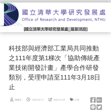
跳
到
主
要
內
[國立清華大學研究發展處_最新消息]
容
區
科技部與經濟部工業局共同推動
之111年度第1梯次「協助傳統產
業技術開發計畫」產學合作研發
類別，受理申請至111年3月18日
止
陳雅芬
2022-02-17
2024-12-18
計管