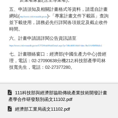
於業者家數(含主導業者)。
五、申請須知及相關計畫格式等資料，請逕自計畫
網站(
)-「專案計畫文件下載區」查詢
http://www.citd.moeaidb.gov.tw
並下載使用，請務必先行詳閱各項規定及截止收件
時間。
六、計畫申請請詳閱公告資訊請至
https://www.citd.moeaidb.gov.tw/CITDWeb/Web/Detail.aspx?p=7d6cdb56-b6e9-4abc-9bc5-fcf48459a5c1
七、計畫聯絡窗口：經濟部(中國生產力中心)曾經
理，電話：02-27090638分機212;科技部產學司林
技寬先生，電話：02-27377280。
111科技部與經濟部協助傳統產業技術開發計畫
產學合作研發類別函文11102.pdf
經濟部工業局函文11102.pdf