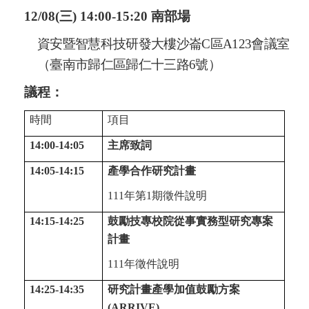
12/08(
三
) 14:00-15:20
南部場
資安暨智慧科技研發大樓沙崙
C
區
A123
會議室
（臺南市歸仁區歸仁十三路
6
號）
議程：
時間
項目
14:00-14:05
主席致詞
14:05-14:15
產學合作研究計畫
111
年第
1
期徵件說明
14:15-14:25
鼓勵技專校院從事實務型研究專案
計畫
111
年徵件說明
14:25-14:35
研究計畫產學加值鼓勵方案
(ARRIVE)