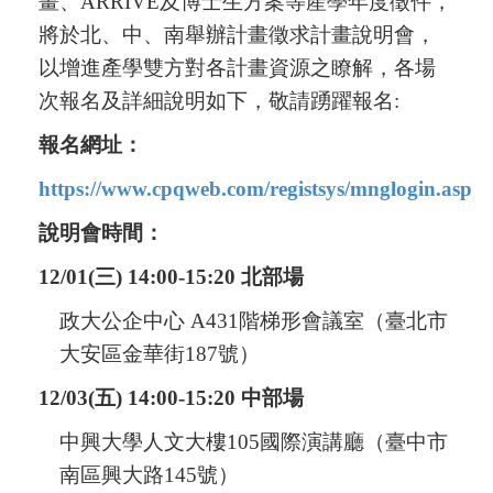
畫、
ARRIVE
及博士生方案等產學年度徵件，
將於北、中、南舉辦計畫徵求計畫說明會，
以增進產學雙方對各計畫資源之瞭解，各場
次報名及詳細說明如下，敬請踴躍報名
:
報名網址：
https://www.cpqweb.com/registsys/mnglogin.asp
說明會時間：
12/01(
三
) 14:00-15:20
北部場
政大公企中心
A431
階梯形會議室（臺北市
大安區金華街
187
號）
12/03(
五
) 14:00-15:20
中部場
中興大學人文大樓
105
國際演講廳（臺中市
南區興大路
145
號）