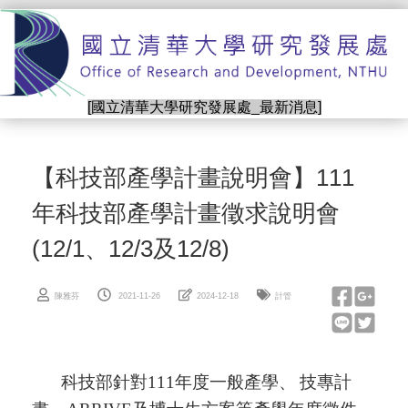
跳
到
主
要
內
[國立清華大學研究發展處_最新消息]
容
區
【科技部產學計畫說明會】111
年科技部產學計畫徵求說明會
(12/1、12/3及12/8)
陳雅芬
2021-11-26
2024-12-18
計管
科技部針對
111
年度一般產學、
技專計