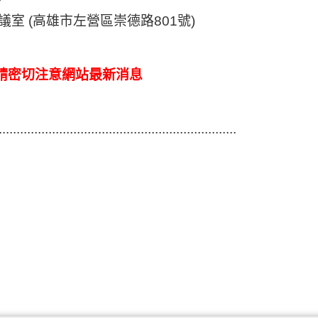
議
室 (高雄市左營區崇德路801號)
請密切注意網站最新消息
...................................................................