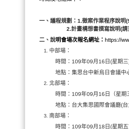
一、
議程規劃：1.
徵案
作業程序
說明
(
2.
計畫構想書撰寫
說明
(
請
二、說
明會場次
報名網址：
https://ww
中部場：
時間：109年09月16
日
(
星期三
地點：
集思台中新
烏
日會議中
北部場：
時間：109年09月16
日
（星期
地點：台大集思國際會議廳(台北
南部場：
時間：109年09月18
日
(
星期
五