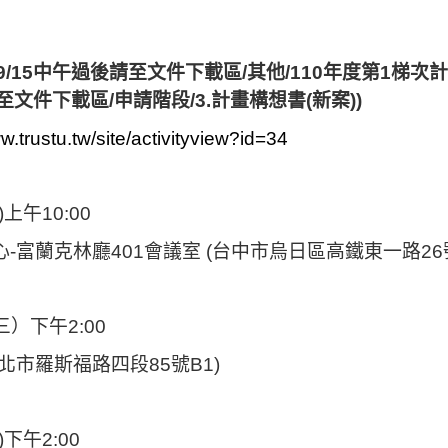
9/15
中午過後請至文件下載區/其他/110年度第1梯次
至文件下載區/申請階段/3.計畫構想書(新
案
))
w.trustu.tw/site/activityview?id=34
)
上
午10:00
心
-
富蘭克林廳
401
會議室
(
台中市烏日區高鐵東一路26號
三
）下午2:00
市羅斯福路四段85號B1)
)
下午2:00