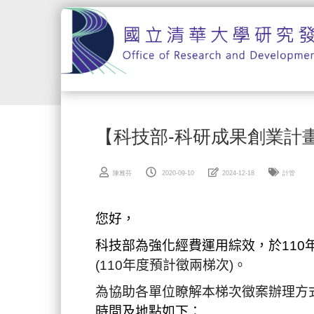
跳
到
主
要
內
容
區
【科技部-科研成果創業計畫】
陳雅芬
2020-09-10
2024-12-18
計管
您好，
科技部為
強化經費運用綜效，於11
(110
年度預計徵兩梯次
)
。
為協助
各
單位瞭解
本
梯次徵案辦理方
時間及地點如下：