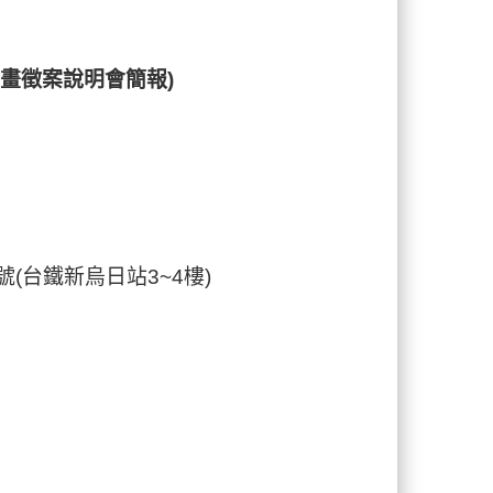
計畫
徵案說明會
簡報)
(台鐵新烏日站3~4樓)