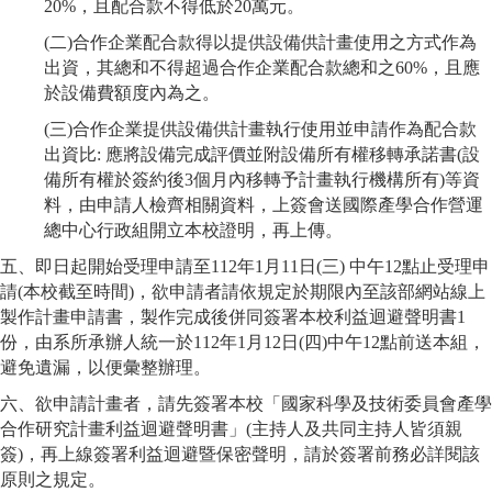
20%，且配合款不得低於20萬元。
(二)合作企業配合款得以提供設備供計畫使用之方式作為
出資，其總和不得超過合作企業配合款總和之60%，且應
於設備費額度內為之。
(三)合作企業提供設備供計畫執行使用並申請作為配合款
出資比: 應將設備完成評價並附設備所有權移轉承諾書(設
備所有權於簽約後3個月內移轉予計畫執行機構所有)等資
料，由申請人檢齊相關資料，上簽會送國際產學合作營運
總中心行政組開立本校證明，再上傳。
五、即日起開始受理申請至112年1月11日(三) 中午12點止受理申
請(本校截至時間)，欲申請者請依規定於期限內至該部網站線上
製作計畫申請書，製作完成後併同簽署本校利益迴避聲明書1
份，由系所承辦人統一於112年1月12日(四)中午12點前送本組，
避免遺漏，以便彙整辦理。
六、欲申請計畫者，請先簽署本校「國家科學及技術委員會產學
合作研究計畫利益迴避聲明書」(主持人及共同主持人皆須親
簽)，再上線簽署利益迴避暨保密聲明，請於簽署前務必詳閱該
原則之規定。