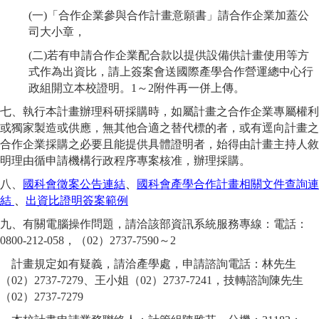
(一)「合作企業參與合作計畫意願書」請合作企業加蓋公
司大小章，
(二)若有申請合作企業配合款以提供設備供計畫使用等方
式作為出資比，請上簽案會送國際產學合作營運總中心行
政組開立本校證明。1～2附件再一併上傳。
七、執行本計畫辦理科研採購時，如屬計畫之合作企業專屬權利
或獨家製造或供應，無其他合適之替代標的者，或有逕向計畫之
合作企業採購之必要且能提供具體證明者，始得由計畫主持人敘
明理由循申請機構行政程序專案核准，辦理採購。
八、
國科會徵案公告連結
、
國科會產學合作計畫相關文件查詢連
結
、
出資比證明簽案範例
九、有關電腦操作問題，請洽該部資訊系統服務專線：電話：
0800-212-058，（02）2737-7590～2
計畫規定如有疑義，請洽產學處，申請諮詢電話：林先生
（02）2737-7279、王小姐（02）2737-7241，技轉諮詢陳先生
（02）2737-7279