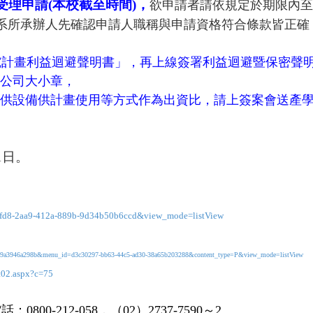
受理申請
(
本校截至時間
)，
欲申請者請依規定於期限內至
系所承辦人先確認申請人職稱與申請資格符合條款皆正確
究計畫利益迴避聲明書」，再上線簽署利益迴避暨保密聲
公司大小章，
供設備供計畫使用等方式作為出資比，請上簽案會送產
1
日
。
a1fd8-2aa9-412a-889b-9d34b50b6ccd&view_mode=listView
5bc-29a3946a298b&menu_id=d3c30297-bb63-44c5-ad30-38a65b203288&content_type=P&view_mode=listView
t02.aspx?c=75
-212-058，（02）2737-7590～2