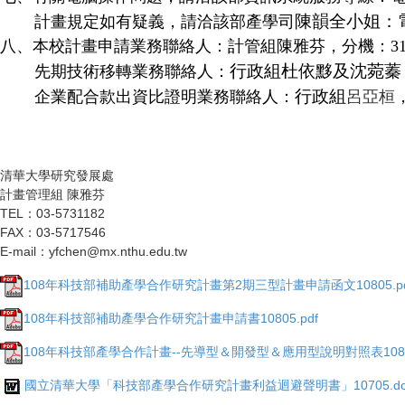
陳韻全小姐：電話
計畫規定如有疑義，請洽該部產學司
八、
本校計畫申請業務聯絡人：計管組陳雅芬，分機：
3
行政組杜依黟及沈菀蓁
先期技術移轉業務聯絡人：
行政組
企業配合款出資比證明業務聯絡人：
呂亞桓
清華大學研究發展處
計畫管理組 陳雅芬
TEL：03-5731182
FAX：03-5717546
E-mail：yfchen@mx.nthu.edu.tw
108年科技部補助產學合作研究計畫第2期三型計畫申請函文10805.pd
108年科技部補助產學合作研究計畫申請書10805.pdf
108年科技部產學合作計畫--先導型＆開發型＆應用型說明對照表10805
國立清華大學「科技部產學合作研究計畫利益迴避聲明書」10705.do