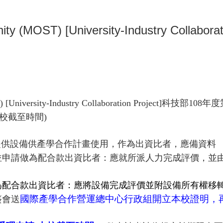
MOST) [University-Industry Colla
[University-Industry Collaboration Project]
科技部
108
年度
校截至時間
)
提供設備供產學合作計畫使用，作為出資比者，應備資料
並申請做為配合款出資比者：應就所派人力完成評價，並
為配合款出資比者：應將設備完成評價並附設備所有權移
國際
產學合作營運總中心行政組開立本校證明，
簽會送