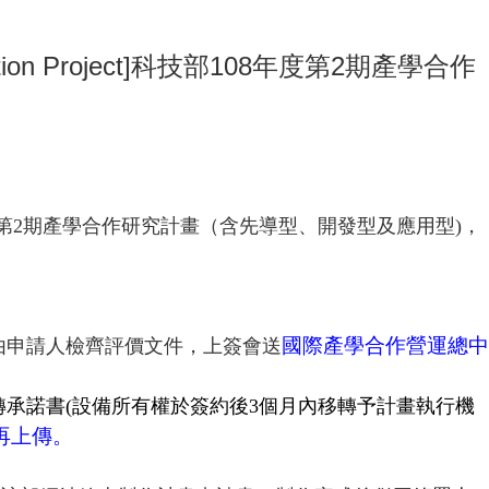
boration Project]科技部108年度第2期產學合作
第
2
期產學合作研究計畫（含先導型、開發型及應用型
)
，
國際
產學合作營運總中
由申請人檢齊評價文件，上簽會送
轉承諾書
(
設備所有權於簽約後
3
個月內移轉予計畫執行機
再上傳。