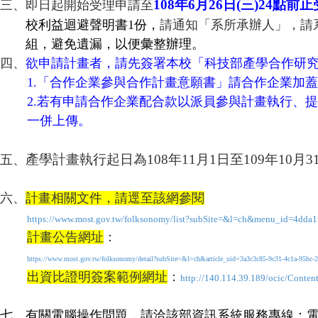
108
年
6
月
26
日
(
三
)24
點前
止
三、
即日起開始受理申請至
校利益迴避聲明書
1
份，
請通知「系所承辦人」，請
組，避免遺漏，以便彙整辦理。
四、
欲申請計畫者，請先簽署本校「科技部產學合作研
1.
「合作企業參與合作計畫意願書」請合作企業加蓋
2.
若有申請合作企業配合款以派員參與計畫執行、提
一併上傳。
產學計畫執行起日為
108
年
11
月
1
日至
109
年
10
月
3
五、
六、
計畫相關文件，請逕至該網參閱
https://www.most.gov.tw/folksonomy/list?subSite=&l=ch&menu_id=4dd
計畫公告網址
：
https://www.most.gov.tw/folksonomy/detail?subSite=&l=ch&article_uid=3a3c3c85-9c31-4c1a-9
出資比證明簽案範例網址
：
http://140.114.39.189/ocic/Conten
七、
有關電腦操作問題，請洽該部資訊系統服務專線：電話：0800