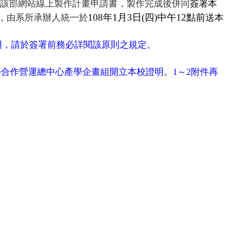
該部網站線上製作計畫申請書，製作完成後併同
簽署本
108
年
1
月
3
日
(
四
)
中午
12
點前
，由系所承辦人統一於
送本
明，請於簽署前務必詳閱該原則之規定。
學合作營運總中心產學企畫組開立本校證明。
1
～
2
附件再