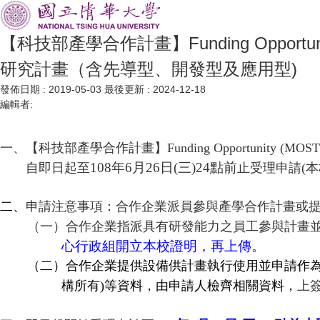
【科技部產學合作計畫】Funding Opportunity (
研究計畫（含先導型、開發型及應用型)
發佈日期 :
2019-05-03
最後更新 :
2024-12-18
編輯者:
一、【科技部產學合作計畫】
Funding Opportunity (MOST) 
108
年
6
月
26
日
(
三
)24
點前
自即日起至
止受理申請
(
本
二、
申請注意事項：合作企業派員參與產學合作計畫或
（一）合作企業指派具有研發能力之員工參與計畫
心行政組開立本校證明，再上傳。
（二）
合作企業提供設備供計畫執行使用並申請作
構所有
)
等資料，由申請人檢齊相關資料，
上